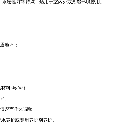
水密性好等特点，适用于室内外或潮湿环境使用。
通地坪；
料3kg/㎡）
/㎡）
情况而作来调整；
行水养护或专用养护剂养护。