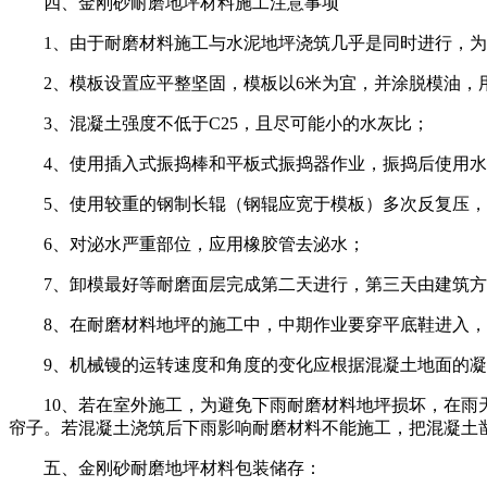
四、金刚砂耐磨地坪材料施工注意事项
1、由于耐磨材料施工与水泥地坪浇筑几乎是同时进行，
2、模板设置应平整坚固，模板以6米为宜，并涂脱模油
3、混凝土强度不低于C25，且尽可能小的水灰比；
4、使用插入式振捣棒和平板式振捣器作业，振捣后使用
5、使用较重的钢制长辊（钢辊应宽于模板）多次反复压，
6、对泌水严重部位，应用橡胶管去泌水；
7、卸模最好等耐磨面层完成第二天进行，第三天由建筑方
8、在耐磨材料地坪的施工中，中期作业要穿平底鞋进入，
9、机械镘的运转速度和角度的变化应根据混凝土地面的凝
10、若在室外施工，为避免下雨耐磨材料地坪损坏，在雨天
帘子。若混凝土浇筑后下雨影响耐磨材料不能施工，把混凝土凿
五、金刚砂耐磨地坪材料包装储存：