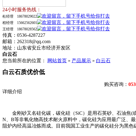
24小时服务热线：
杜经理 18678029022
程经理 15662562601
王经理 18678028562
传真：0536-4287227
邮箱：262318@qq.com
地址：山东省安丘市经济开发区
白云石
您当前所在的位置：
网站首页
»
产品展示
»
白云石
白云石质优价低
购买咨询：
053
详细介绍
金刚砂又名硅化碳，碳化硅（SiC）是用石英砂、石油焦(
N、B等非氧化物高技术耐火原料中，碳化硅为应用最广泛、最
阻炉内经高温冶炼而成。目前我国工业生产的碳化硅分为黑色碳化硅和绿