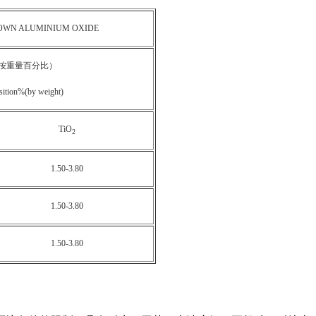
OWN ALUMINIUM OXIDE
按重量百分比）
ition%(by weight)
TiO
2
1.50-3.80
1.50-3.80
1.50-3.80