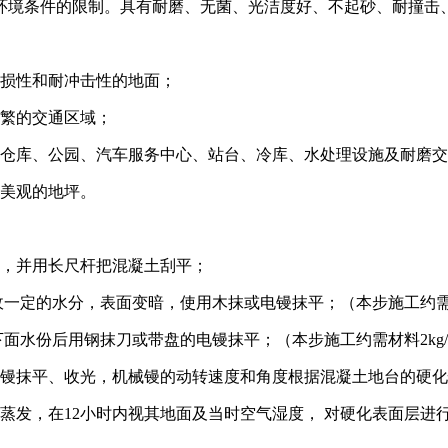
境条件的限制。具有耐磨、无菌、光洁度好、不起砂、耐撞击、
损性和耐冲击性的地面；
繁的交通区域；
仓库、公园、汽车服务中心、站台、冷库、水处理设施及耐磨交
美观的地坪。
，并用长尺杆把混凝土刮平；
一定的水分，表面变暗，使用木抹或电镘抹平；（本步施工约需材
面水份后用钢抹刀或带盘的电镘抹平；（本步施工约需材料2kg
镘抹平、收光，机械镘的动转速度和角度根据混凝土地台的硬化
发，在12小时内视其地面及当时空气湿度， 对硬化表面层进