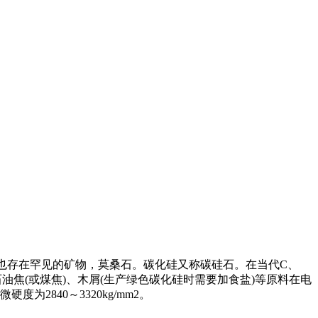
也存在罕见的矿物，莫桑石。碳化硅又称碳硅石。在当代C、
焦(或煤焦)、木屑(生产绿色碳化硅时需要加食盐)等原料在电
2840～3320kg/mm2。